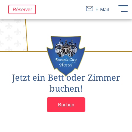
DE
EN
FR
Aller
Réserver
E-Mail
au
contenu
Jetzt ein Bett oder Zimmer
buchen!
Buchen