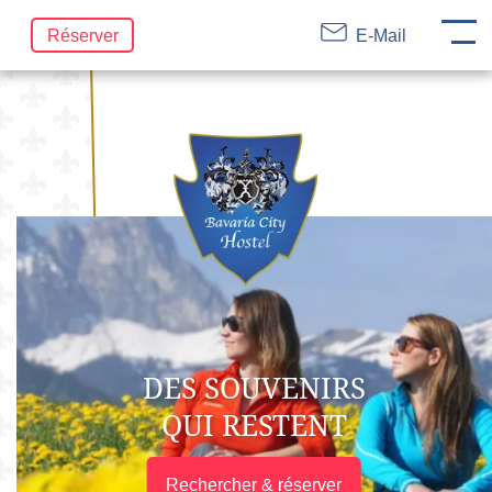
DE
EN
FR
Aller
Réserver
E-Mail
au
contenu
DES SOUVENIRS
QUI RESTENT
Rechercher & réserver