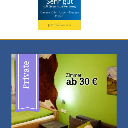
Sehr gut
6.0 Gesamtbewertung
Bavaria City Hostel - Design
Hostel
Jetzt bewerten
Private
Zimmer
ab 30 €