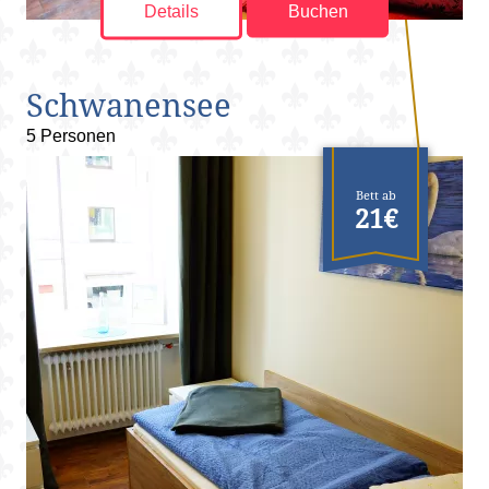
Details
Buchen
Schwanensee
5 Personen
Bett ab
21€