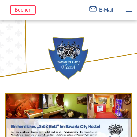
DE
EN
FR
Navigation
Buchen
E-Mail
überspringen