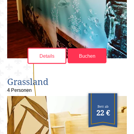
Details
Buchen
Grassland
4 Personen
Bett ab
22 €