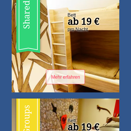
Shared
Bett
ab 19 €
pro Nacht
Mehr erfahren
Groups
Bett
ab 19 €