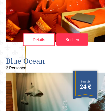
Details
Buchen
Blue Ocean
2 Personen
Bett ab
24 €