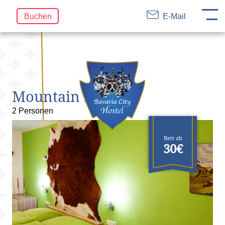
DE
EN
FR
Navigation
Buchen
E-Mail
überspringen
Mountain Lodge
2 Personen
Bett ab
30€