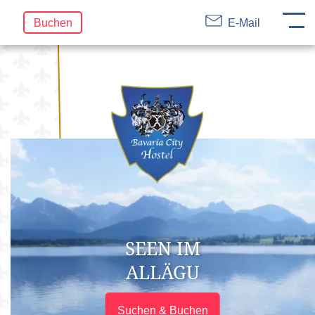
DE
EN
FR
Navigation
Buchen
E-Mail
überspringen
SEEN IM
ALLÄGU
Suchen & Buchen