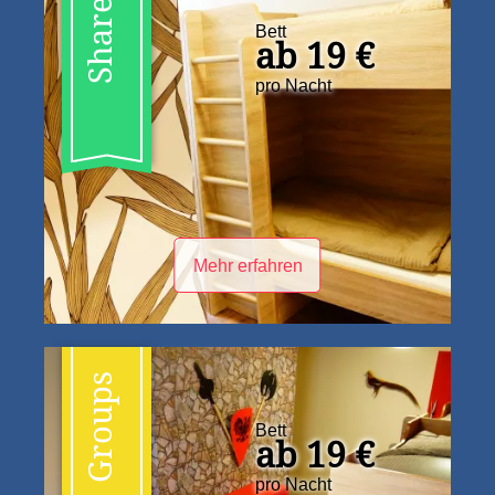
Shared
Bett
ab 19 €
pro Nacht
Mehr erfahren
Groups
Bett
ab 19 €
pro Nacht