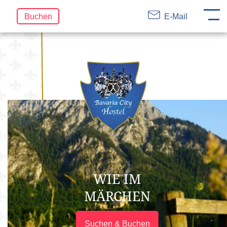
DE
EN
FR
Navigation
Buchen
E-Mail
überspringen
WIE IM
MÄRCHEN
Suchen & Buchen